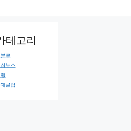
카테고리
미분류
민심뉴스
여행
홍대클럽