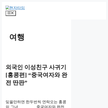
Skip
to
content
Menu
여행
외국인 이성친구 사귀기
[홍콩편] “중국여자와 완
전 딴판”
잊을만하면 한두번씩 연락오는 홍콩
의 그녀 중국여자와 완전