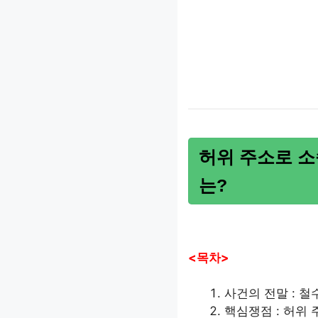
허위 주소로 소
는?
<목차>
사건의 전말 : 철
핵심쟁점 : 허위