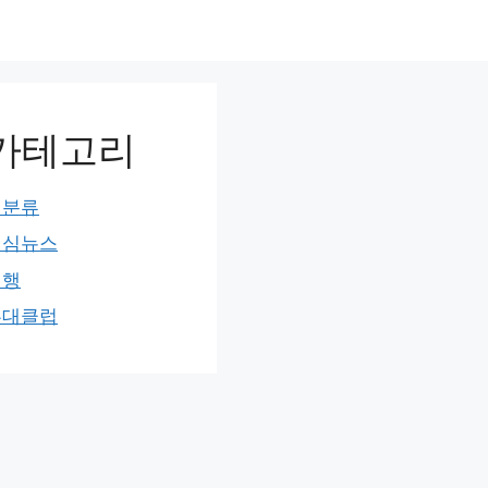
카테고리
미분류
민심뉴스
여행
홍대클럽