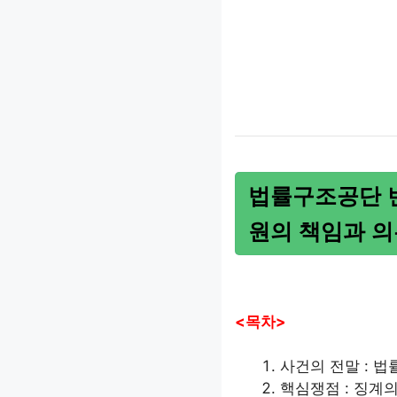
법률구조공단 변
원의 책임과 의
<목차>
사건의 전말 : 
핵심쟁점 : 징계