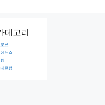
카테고리
미분류
민심뉴스
여행
홍대클럽