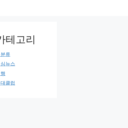
카테고리
미분류
민심뉴스
여행
홍대클럽