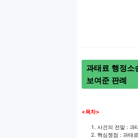
과태료 행정소송
보여준 판례
<목차>
사건의 전말 : 
핵심쟁점 : 과태