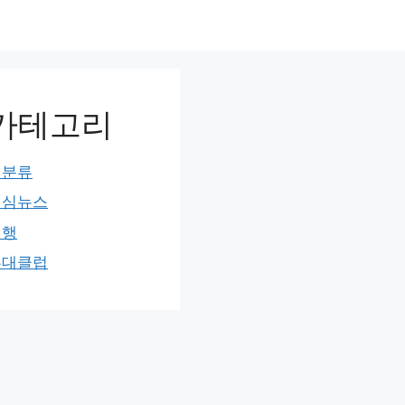
카테고리
미분류
민심뉴스
여행
홍대클럽