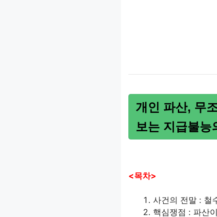
개인 파산, 무
보는 지급불능
<목차>
사건의 전말 : 철
핵심쟁점 : 파산이