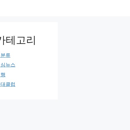
카테고리
미분류
민심뉴스
여행
홍대클럽