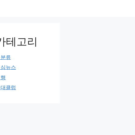
카테고리
미분류
민심뉴스
여행
홍대클럽