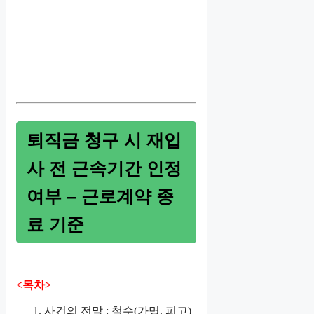
퇴직금 청구 시 재입
사 전 근속기간 인정
여부 – 근로계약 종
료 기준
<목차>
사건의 전말 : 철수(가명, 피고)