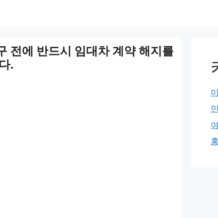
 전에 반드시 임대차 계약 해지를
다.