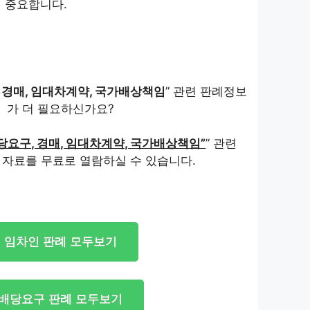
 중요합니다.
, 경매, 임대차계약, 국가배상책임
” 관련 판례정보
가 더 필요하신가요?
배당요구, 경매, 임대차계약, 국가배상책임”
” 관련
 자료를 무료로 열람하실 수 있습니다.
임차인 판례 모두보기
배당요구 판례 모두보기