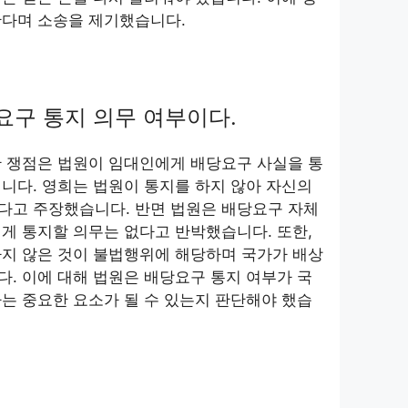
한다며 소송을 제기했습니다.
구 통지 의무 여부이다.
한 쟁점은 법원이 임대인에게 배당요구 사실을 통
니다. 영희는 법원이 통지를 하지 않아 자신의
다고 주장했습니다. 반면 법원은 배당요구 자체
게 통지할 의무는 없다고 반박했습니다. 또한,
하지 않은 것이 불법행위에 해당하며 국가가 배상
. 이에 대해 법원은 배당요구 통지 여부가 국
는 중요한 요소가 될 수 있는지 판단해야 했습