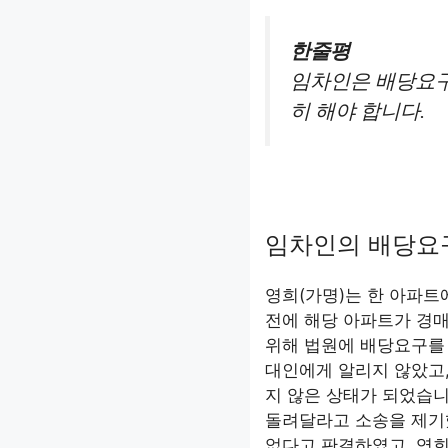
한줄평
임차인은 배당요구
히 해야 합니다.
임차인의 배당요구
영희(가명)는 한 아파트
전에 해당 아파트가 경
위해 법원에 배당요구를
대인에게 알리지 않았고
지 않은 상태가 되었습니
돌려달라고 소송을 제기
없다고 판결하였고, 영희