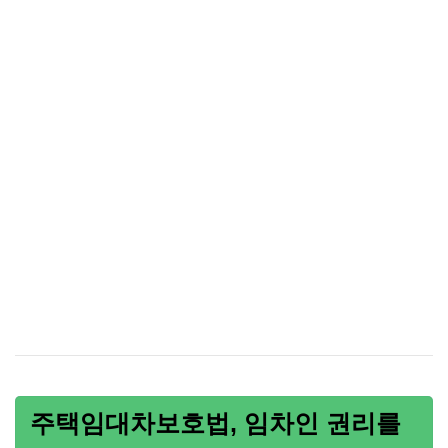
주택임대차보호법, 임차인 권리를