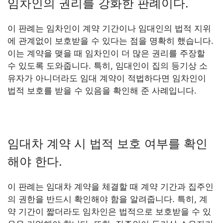
임차인의 권리를 강화한 판례이다.
이 판례는 임차인이 계약 기간이나 임대인의 법적 지위
에 관계없이 보호받을 수 있다는 점을 명확히 했습니다.
이는 계약을 맺을 때 임차인이 더 많은 권리를 주장할
수 있도록 도와줍니다. 특히, 임대인이 집의 등기상 소
유자가 아니더라도 임대 계약이 적법하다면 임차인이
법적 보호를 받을 수 있음을 확인해 준 사례입니다.
임대차 계약 시 법적 보호 여부를 확인
해야 한다.
이 판례는 임대차 계약을 체결할 때 계약 기간과 집주인
의 권한을 반드시 확인해야 함을 알려줍니다. 특히, 계
약 기간이 짧더라도 임차인은 법적으로 보호받을 수 있