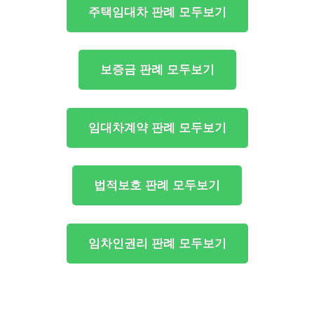
주택임대차 판례 모두보기
보증금 판례 모두보기
임대차계약 판례 모두보기
법적보호 판례 모두보기
임차인권리 판례 모두보기