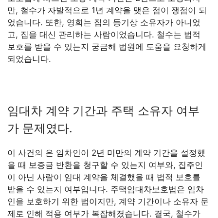
만, 철수가 자발적으로 1년 계약을 맺은 점이 쟁점이 되
었습니다. 또한, 영희는 집의 등기상 소유자가 아니었
고, 집을 대신 관리하는 사람이었습니다. 철수는 법적
보호를 받을 수 있는지 궁금해 법원에 도움을 요청하게
되었습니다.
임대차 계약 기간과 주택 소유자 여부
가 문제였다.
이 사건의 은 임차인이 2년 미만의 계약 기간을 설정했
을 때 보증금 반환을 청구할 수 있는지 여부와, 집주인
이 아닌 사람이 임대 계약을 체결했을 때 법적 보호를
받을 수 있는지 여부입니다. 주택임대차보호법은 임차
인을 보호하기 위한 법이지만, 계약 기간이나 소유자 문
제로 인해 적용 여부가 복잡해졌습니다. 결국, 철수가