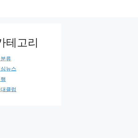
카테고리
미분류
민심뉴스
여행
홍대클럽