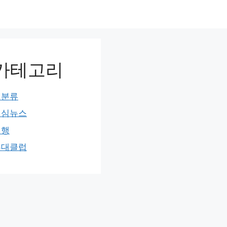
카테고리
미분류
민심뉴스
여행
홍대클럽