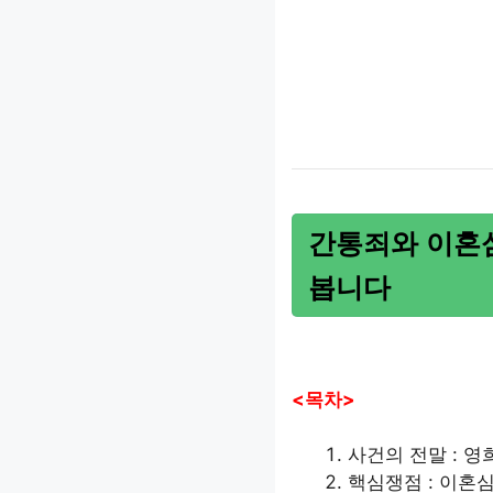
간통죄와 이혼
봅니다
<목차>
사건의 전말 : 영
핵심쟁점 : 이혼