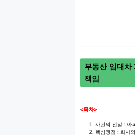
부동산 임대차
책임
<목차>
사건의 전말 : 
핵심쟁점 : 회사