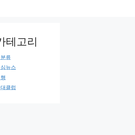
카테고리
미분류
민심뉴스
여행
홍대클럽