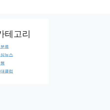
카테고리
미분류
민심뉴스
여행
홍대클럽