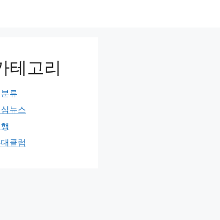
카테고리
미분류
민심뉴스
여행
홍대클럽