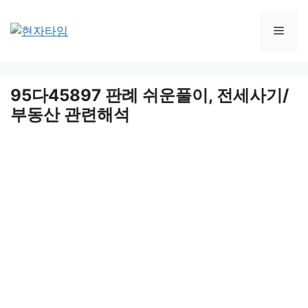
Skip
to
Men
content
95다45897 판례 쉬운풀이, 전세사기/
부동산 관련해석