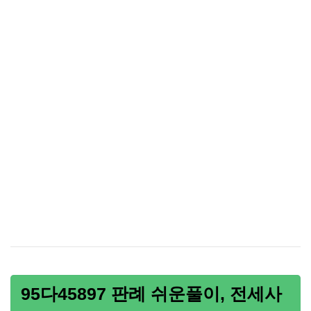
95다45897 판례 쉬운풀이, 전세사