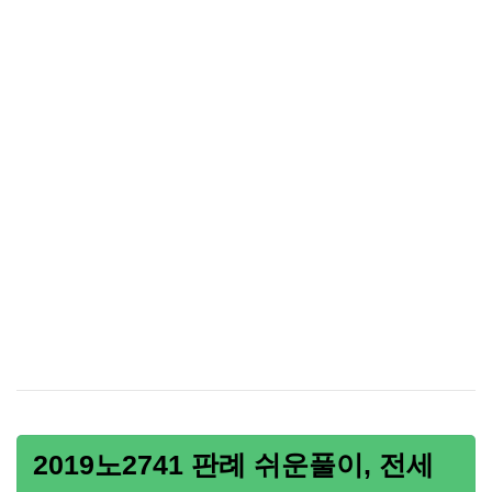
2019노2741 판례 쉬운풀이, 전세