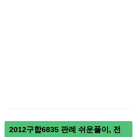
2012구합6835 판례 쉬운풀이, 전