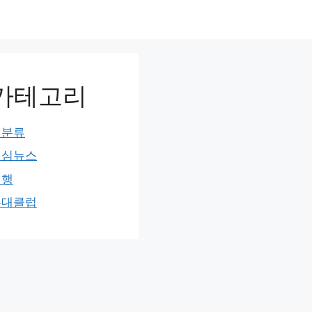
카테고리
미분류
민심뉴스
여행
홍대클럽