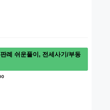
0 판례 쉬운풀이, 전세사기/부동
00