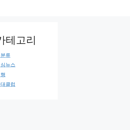
카테고리
미분류
민심뉴스
여행
홍대클럽