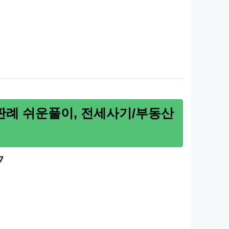
7 판례 쉬운풀이, 전세사기/부동산
7