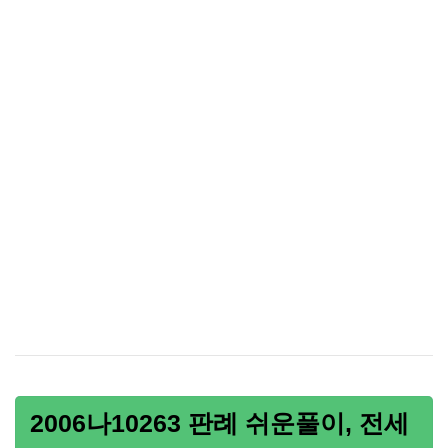
2006나10263 판례 쉬운풀이, 전세