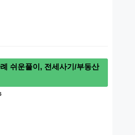
 판례 쉬운풀이, 전세사기/부동산
6