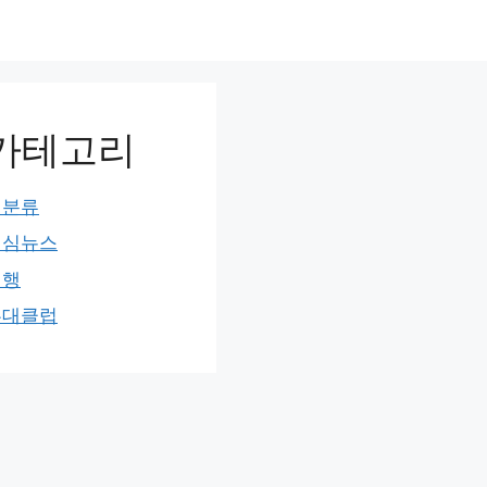
카테고리
미분류
민심뉴스
여행
홍대클럽