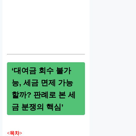
‘대여금 회수 불가
능, 세금 면제 가능
할까? 판례로 본 세
금 분쟁의 핵심’
<목차>