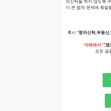
의신탁을 하지 않도록 주
더 큰 법적 문제에 휘말
혹시 “
명의신탁,부동산
아래에서
“
“명
모든 글