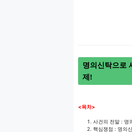
명의신탁으로 세
제!
<목차>
사건의 전말 : 
핵심쟁점 : 명의