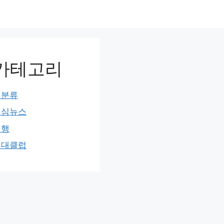
카테고리
미분류
민심뉴스
여행
홍대클럽