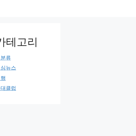
카테고리
미분류
민심뉴스
여행
홍대클럽