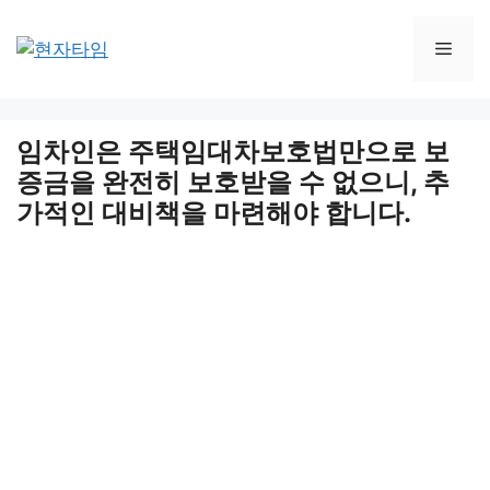
Skip
to
Men
content
임차인은 주택임대차보호법만으로 보
증금을 완전히 보호받을 수 없으니, 추
가적인 대비책을 마련해야 합니다.