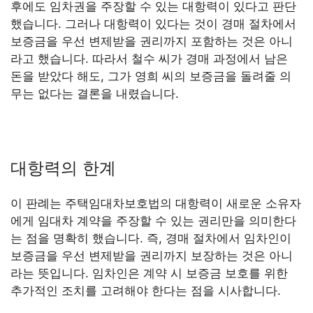
후에도 임차권을 주장할 수 있는 대항력이 있다고 판단
했습니다. 그러나 대항력이 있다는 것이 경매 절차에서
보증금을 우선 변제받을 권리까지 포함하는 것은 아니
라고 했습니다. 따라서 철수 씨가 경매 과정에서 남은
돈을 받았다 해도, 그가 영희 씨의 보증금을 돌려줄 의
무는 없다는 결론을 내렸습니다.
대항력의 한계
이 판례는 주택임대차보호법의 대항력이 새로운 소유자
에게 임대차 계약을 주장할 수 있는 권리만을 의미한다
는 점을 명확히 했습니다. 즉, 경매 절차에서 임차인이
보증금을 우선 변제받을 권리까지 보장하는 것은 아니
라는 뜻입니다. 임차인은 계약 시 보증금 보호를 위한
추가적인 조치를 고려해야 한다는 점을 시사합니다.