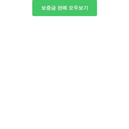
보증금 판례 모두보기