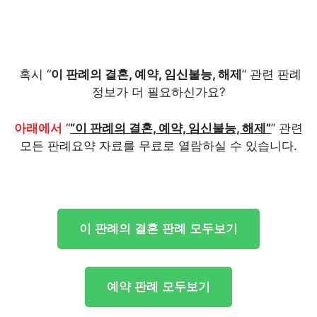
혹시 “
이 판례의 결혼, 예약, 임신불능, 해제
” 관련 판례
정보가 더 필요하신가요?
아래에서
“
“이 판례의 결혼, 예약, 임신불능, 해제”
” 관련
모든 판례요약 자료를 무료로 열람하실 수 있습니다.
이 판례의 결혼 판례 모두보기
예약 판례 모두보기