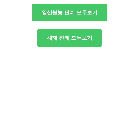
임신불능 판례 모두보기
해제 판례 모두보기