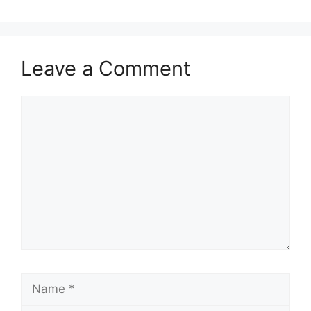
Leave a Comment
Comment
Name