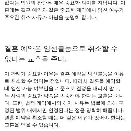
없다는 법원의 판단은 매우 중요한 의미를 지닙니다. 이
판례는 결혼 예약과 같은 중요한 계약에서 임신 여부가
주요한 취소 사유가 아님을 분명히 합니다.
결혼 예약은 임신불능으로 취소할 수
없다는 교훈을 준다.
이 판례가 중요한 이유는 결혼 예약을 임신불능을 이유
로 취소할 수 없다는 점입니다. 따라서 결혼을 예약할
때 임신 가능 여부만을 기준으로 결정을 내리지 말고,
두 사람의 중요한 약속을 존중해야 한다는 교훈을 줍니
다. 또한, 법적 계약에서의 해제 사유는 법률에 의해 규
정된 범위 내에서만 인정된다는 점을 명확히 해줍니다.
결혼 예약을 취소할 때는 더 깊은 이유가 있어야 한다는
교훈을 얻을 수 있습니다.