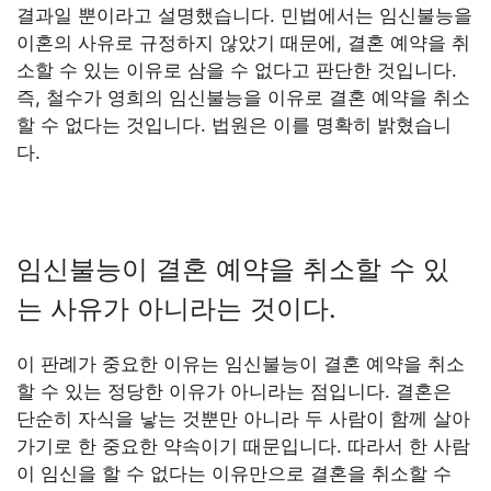
결과일 뿐이라고 설명했습니다. 민법에서는 임신불능을
이혼의 사유로 규정하지 않았기 때문에, 결혼 예약을 취
소할 수 있는 이유로 삼을 수 없다고 판단한 것입니다.
즉, 철수가 영희의 임신불능을 이유로 결혼 예약을 취소
할 수 없다는 것입니다. 법원은 이를 명확히 밝혔습니
다.
임신불능이 결혼 예약을 취소할 수 있
는 사유가 아니라는 것이다.
이 판례가 중요한 이유는 임신불능이 결혼 예약을 취소
할 수 있는 정당한 이유가 아니라는 점입니다. 결혼은
단순히 자식을 낳는 것뿐만 아니라 두 사람이 함께 살아
가기로 한 중요한 약속이기 때문입니다. 따라서 한 사람
이 임신을 할 수 없다는 이유만으로 결혼을 취소할 수