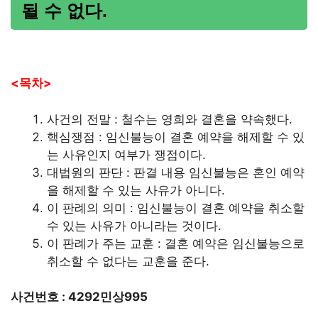
될 수 없다.
<목차>
사건의 전말 : 철수는 영희와 결혼을 약속했다.
핵심쟁점 : 임신불능이 결혼 예약을 해제할 수 있
는 사유인지 여부가 쟁점이다.
대법원의 판단 : 판결 내용 임신불능은 혼인 예약
을 해제할 수 있는 사유가 아니다.
이 판례의 의미 : 임신불능이 결혼 예약을 취소할
수 있는 사유가 아니라는 것이다.
이 판례가 주는 교훈 : 결혼 예약은 임신불능으로
취소할 수 없다는 교훈을 준다.
사건번호 : 4292민상995