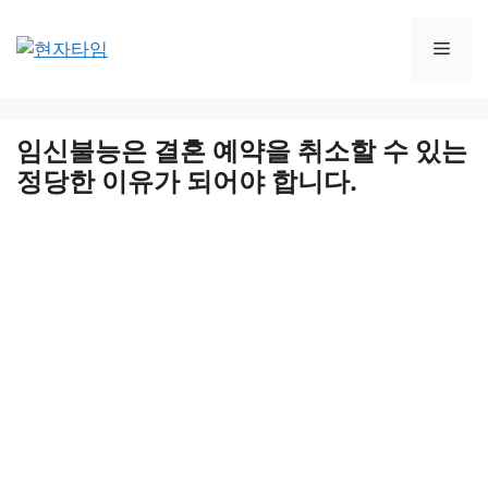
Skip
to
Men
content
임신불능은 결혼 예약을 취소할 수 있는
정당한 이유가 되어야 합니다.