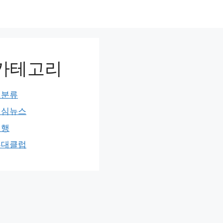
카테고리
미분류
민심뉴스
여행
홍대클럽