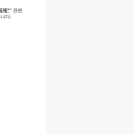
공제”
” 관련
니다.