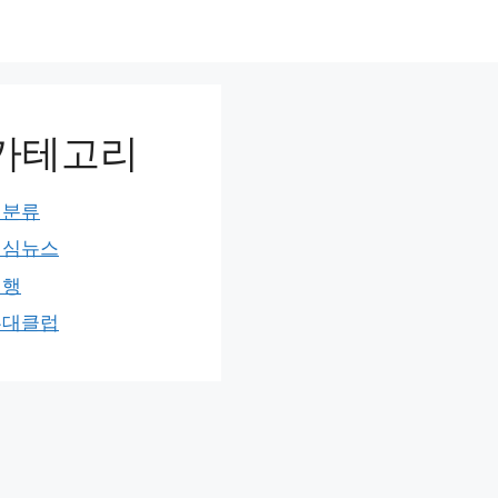
카테고리
미분류
민심뉴스
여행
홍대클럽