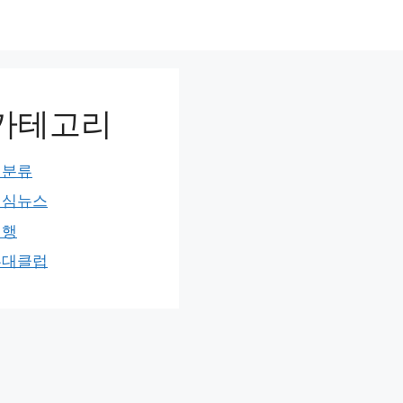
카테고리
미분류
민심뉴스
여행
홍대클럽