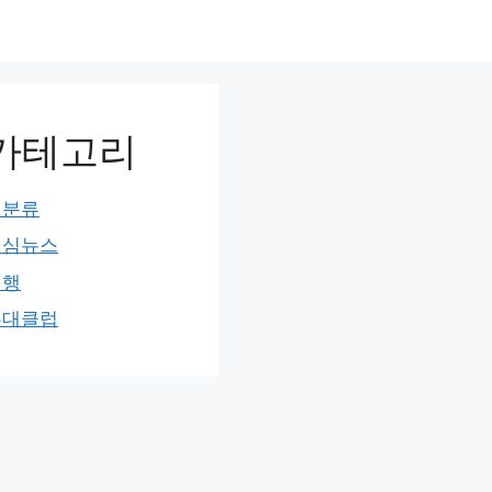
카테고리
미분류
민심뉴스
여행
홍대클럽