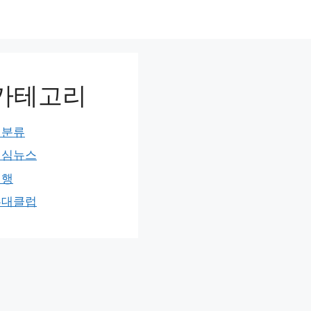
카테고리
미분류
민심뉴스
여행
홍대클럽