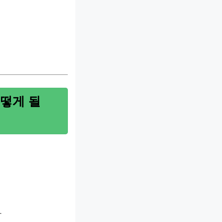
떻게 될
다