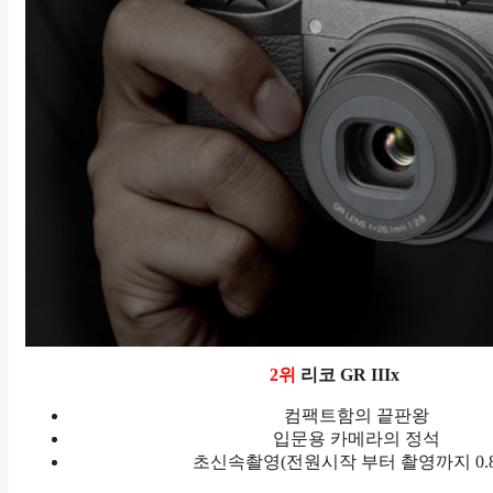
2위
리코 GR IIIx
컴팩트함의 끝판왕
입문용 카메라의 정석
초신속촬영(전원시작 부터 촬영까지 0.8