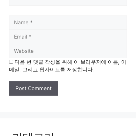
Name
Email
Website
다음 번 댓글 작성을 위해 이 브라우저에 이름, 이
메일, 그리고 웹사이트를 저장합니다.