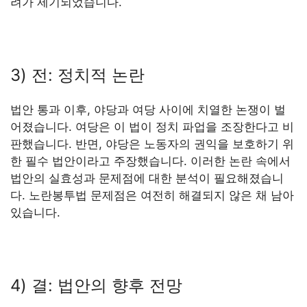
려가 제기되었습니다.
3) 전: 정치적 논란
법안 통과 이후, 야당과 여당 사이에 치열한 논쟁이 벌
어졌습니다. 여당은 이 법이 정치 파업을 조장한다고 비
판했습니다. 반면, 야당은 노동자의 권익을 보호하기 위
한 필수 법안이라고 주장했습니다. 이러한 논란 속에서
법안의 실효성과 문제점에 대한 분석이 필요해졌습니
다. 노란봉투법 문제점은 여전히 해결되지 않은 채 남아
있습니다.
4) 결: 법안의 향후 전망