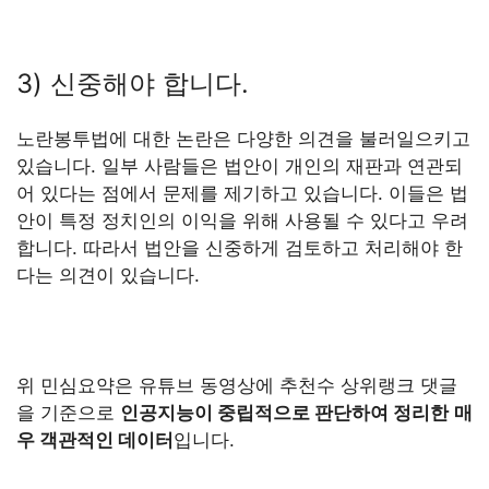
3) 신중해야 합니다.
노란봉투법에 대한 논란은 다양한 의견을 불러일으키고
있습니다. 일부 사람들은 법안이 개인의 재판과 연관되
어 있다는 점에서 문제를 제기하고 있습니다. 이들은 법
안이 특정 정치인의 이익을 위해 사용될 수 있다고 우려
합니다. 따라서 법안을 신중하게 검토하고 처리해야 한
다는 의견이 있습니다.
위 민심요약은 유튜브 동영상에 추천수 상위랭크 댓글
을 기준으로
인공지능이 중립적으로 판단하여 정리한
매
우 객관적인 데이터
입니다.