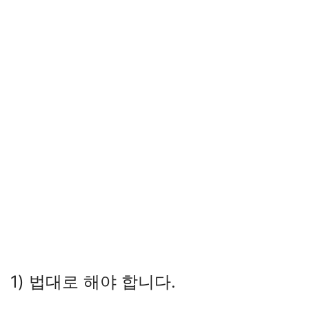
1) 법대로 해야 합니다.