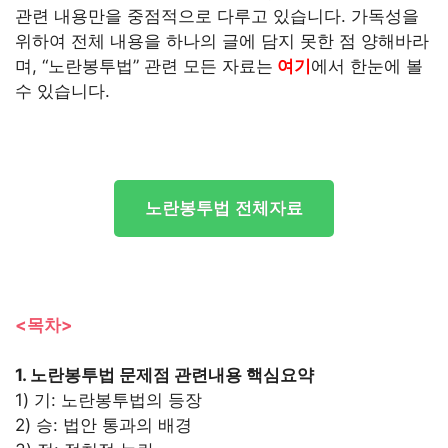
관련 내용만을 중점적으로 다루고 있습니다. 가독성을
위하여 전체 내용을 하나의 글에 담지 못한 점 양해바라
며, “노란봉투법” 관련 모든 자료는
여기
에서 한눈에 볼
수 있습니다.
노란봉투법 전체자료
<목차>
1. 노란봉투법 문제점 관련내용 핵심요약
1) 기: 노란봉투법의 등장
2) 승: 법안 통과의 배경