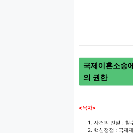
국제이혼소송에
의 권한
<목차>
사건의 전말 : 
핵심쟁점 : 국제