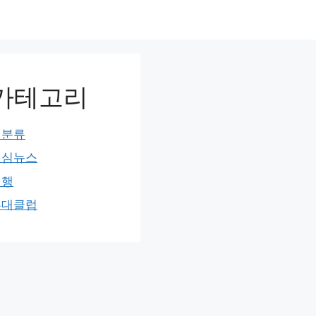
카테고리
미분류
민심뉴스
여행
홍대클럽