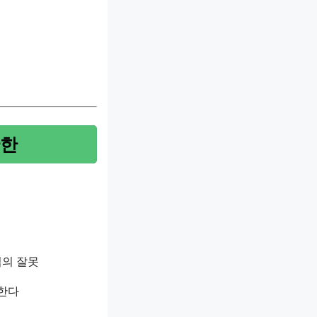
단한
심의 잘못
 한다