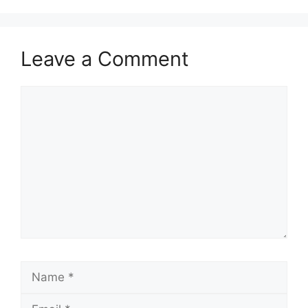
Leave a Comment
Comment
Name
Email