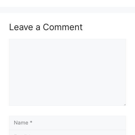
Leave a Comment
Comment
Name
Email