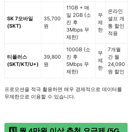
11GB + 매
온라인
일 2GB (소
무
SK 7모바일
35,700
셀프 개
진 후
제
(SKT)
원
통 할인
3Mbps 무
한
적용
제한)
100GB (소
7개월
무
티플러스
39,800
진 후
간 월
제
(SKT/KT/U+)
원
5Mbps 무
24,090
한
제한)
원 할인
프로모션을 적극 활용하면 매우 경제적으로 데이터를
무제한으로 이용할 수 있습니다.
3️⃣ 월 4만원 이상 추천 요금제 (5G