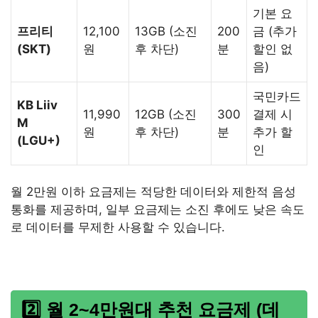
기본 요
프리티
12,100
13GB (소진
200
금 (추가
(SKT)
원
후 차단)
분
할인 없
음)
국민카드
KB Liiv
11,990
12GB (소진
300
결제 시
M
원
후 차단)
분
추가 할
(LGU+)
인
월 2만원 이하 요금제는 적당한 데이터와 제한적 음성
통화를 제공하며, 일부 요금제는 소진 후에도 낮은 속도
로 데이터를 무제한 사용할 수 있습니다.
2️⃣ 월 2~4만원대 추천 요금제 (데