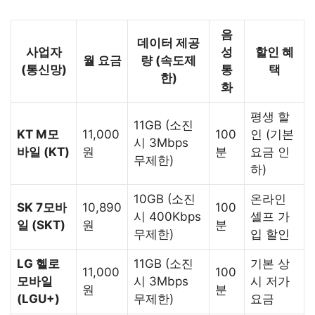
음
데이터 제공
사업자
성
할인 혜
월 요금
량 (속도제
(통신망)
통
택
한)
화
평생 할
11GB (소진
KT M모
11,000
100
인 (기본
시 3Mbps
바일 (KT)
원
분
요금 인
무제한)
하)
10GB (소진
온라인
SK 7모바
10,890
100
시 400Kbps
셀프 가
일 (SKT)
원
분
무제한)
입 할인
LG 헬로
11GB (소진
기본 상
11,000
100
모바일
시 3Mbps
시 저가
원
분
(LGU+)
무제한)
요금