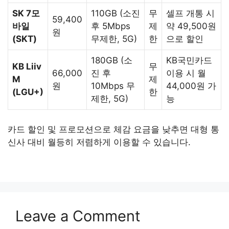
SK 7모
110GB (소진
무
셀프 개통 시
59,400
바일
후 5Mbps
제
약 49,500원
원
(SKT)
무제한, 5G)
한
으로 할인
180GB (소
KB국민카드
KB Liiv
무
66,000
진 후
이용 시 월
M
제
원
10Mbps 무
44,000원 가
(LGU+)
한
제한, 5G)
능
카드 할인 및 프로모션으로 체감 요금을 낮추면 대형 통
신사 대비 월등히 저렴하게 이용할 수 있습니다.
Leave a Comment