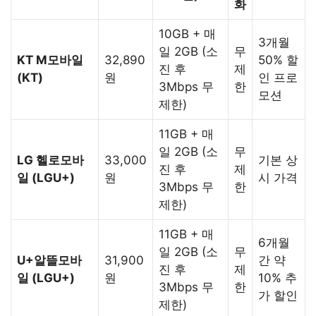
화
10GB + 매
3개월
일 2GB (소
무
KT M모바일
32,890
50% 할
진 후
제
(KT)
원
인 프로
3Mbps 무
한
모션
제한)
11GB + 매
일 2GB (소
무
LG 헬로모바
33,000
기본 상
진 후
제
일 (LGU+)
원
시 가격
3Mbps 무
한
제한)
11GB + 매
6개월
일 2GB (소
무
U+알뜰모바
31,900
간 약
진 후
제
일 (LGU+)
원
10% 추
3Mbps 무
한
가 할인
제한)