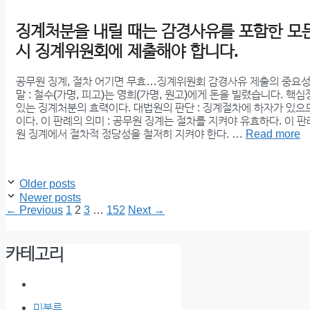
징계처분을 내릴 때는 감경사유를 포함한 모
시 징계위원회에 제출해야 합니다.
공무원 징계, 절차 어기면 무효…징계위원회 감경사유 제출의 중요성
말 : 철수(가명, 피고)는 영희(가명, 원고)에게 돈을 빌렸습니다. 핵심
있는 징계처분의 효력이다. 대법원의 판단 : 징계절차에 하자가 있
이다. 이 판례의 의미 : 공무원 징계는 절차를 지켜야 유효하다. 이 판
원 징계에서 절차적 정당성을 철저히 지켜야 한다. …
Read more
Older posts
Newer posts
Page
Page
Page
Page
←
Previous
1
2
3
…
152
Next
→
카테고리
미분류