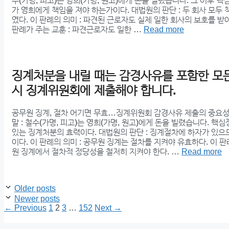
수(가명, 피고)는 영희(가명, 원고)에게 돈을 빌렸습니다. 그 이후 핵
가 영희에게 책임을 져야 하는가이다. 대법원의 판단 : 두 회사 모두
였다. 이 판례의 의미 : 파견된 근로자도 실제 일한 회사의 보호를 받
판례가 주는 교훈 : 파견근로자도 일한 …
Read more
징계처분을 내릴 때는 감경사유를 포함한 모
시 징계위원회에 제출해야 합니다.
공무원 징계, 절차 어기면 무효…징계위원회 감경사유 제출의 중요성
말 : 철수(가명, 피고)는 영희(가명, 원고)에게 돈을 빌렸습니다. 핵심
있는 징계처분의 효력이다. 대법원의 판단 : 징계절차에 하자가 있
이다. 이 판례의 의미 : 공무원 징계는 절차를 지켜야 유효하다. 이 판
원 징계에서 절차적 정당성을 철저히 지켜야 한다. …
Read more
Older posts
Newer posts
Page
Page
Page
Page
←
Previous
1
2
3
…
152
Next
→